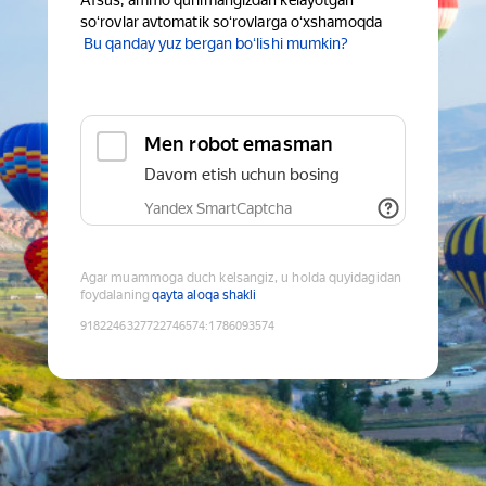
Afsus, ammo qurilmangizdan kelayotgan
soʻrovlar avtomatik soʻrovlarga oʻxshamoqda
Bu qanday yuz bergan boʻlishi mumkin?
Men robot emasman
Davom etish uchun bosing
Yandex SmartCaptcha
Agar muammoga duch kelsangiz, u holda quyidagidan
foydalaning
qayta aloqa shakli
9182246327722746574
:
1786093574