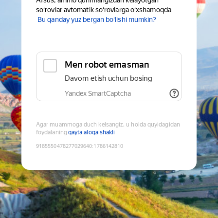
Afsus, ammo qurilmangizdan kelayotgan
soʻrovlar avtomatik soʻrovlarga oʻxshamoqda
Bu qanday yuz bergan boʻlishi mumkin?
Men robot emasman
Davom etish uchun bosing
Yandex SmartCaptcha
Agar muammoga duch kelsangiz, u holda quyidagidan
foydalaning
qayta aloqa shakli
9185550478277029640
:
1786142810