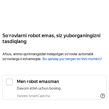
Soʻrovlarni robot emas, siz yuborganingizni
tasdiqlang
Afsus, ammo qurilmangizdan kelayotgan soʻrovlar avtomatik
soʻrovlarga oʻxshamoqda
Bu qanday yuz bergan boʻlishi mumkin?
Men robot emasman
Davom etish uchun bosing
Yandex SmartCaptcha