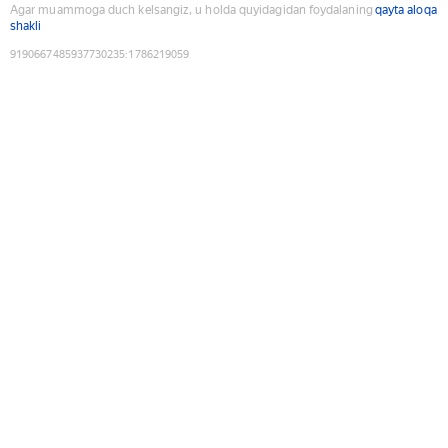
Agar muammoga duch kelsangiz, u holda quyidagidan foydalaning
qayta aloqa
shakli
9190667485937730235
:
1786219059