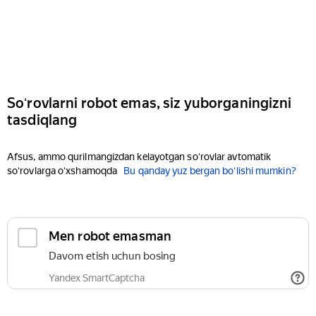
Soʻrovlarni robot emas, siz yuborganingizni
tasdiqlang
Afsus, ammo qurilmangizdan kelayotgan soʻrovlar avtomatik
soʻrovlarga oʻxshamoqda
Bu qanday yuz bergan boʻlishi mumkin?
Men robot emasman
Davom etish uchun bosing
Yandex SmartCaptcha