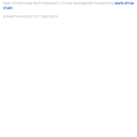
Agar muammoga duch kelsangiz, u holda quyidagidan foydalaning
qayta aloqa
shakli
9190487444265307107
:
1786216376