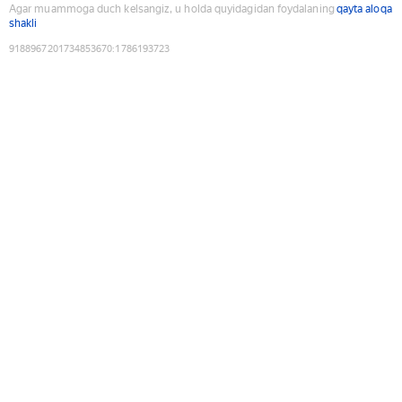
Agar muammoga duch kelsangiz, u holda quyidagidan foydalaning
qayta aloqa
shakli
9188967201734853670
:
1786193723