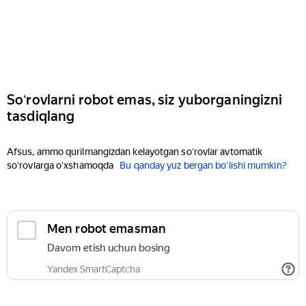
Soʻrovlarni robot emas, siz yuborganingizni
tasdiqlang
Afsus, ammo qurilmangizdan kelayotgan soʻrovlar avtomatik
soʻrovlarga oʻxshamoqda
Bu qanday yuz bergan boʻlishi mumkin?
Men robot emasman
Davom etish uchun bosing
Yandex SmartCaptcha