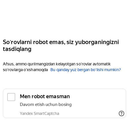
Soʻrovlarni robot emas, siz yuborganingizni
tasdiqlang
Afsus, ammo qurilmangizdan kelayotgan soʻrovlar avtomatik
soʻrovlarga oʻxshamoqda
Bu qanday yuz bergan boʻlishi mumkin?
Men robot emasman
Davom etish uchun bosing
Yandex SmartCaptcha