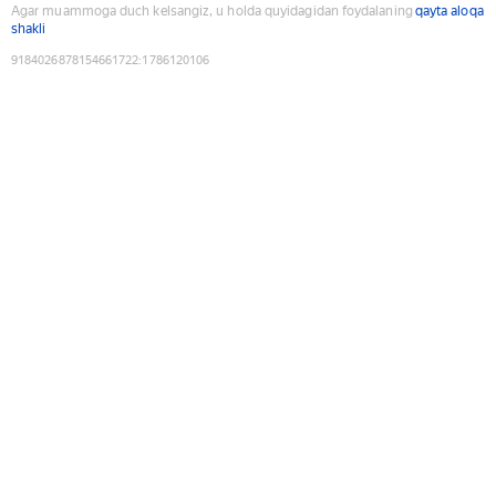
Agar muammoga duch kelsangiz, u holda quyidagidan foydalaning
qayta aloqa
shakli
9184026878154661722
:
1786120106