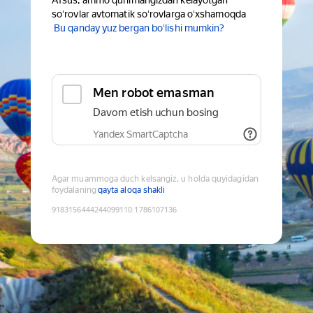
Afsus, ammo qurilmangizdan kelayotgan
soʻrovlar avtomatik soʻrovlarga oʻxshamoqda
Bu qanday yuz bergan boʻlishi mumkin?
Men robot emasman
Davom etish uchun bosing
Yandex SmartCaptcha
Agar muammoga duch kelsangiz, u holda quyidagidan
foydalaning
qayta aloqa shakli
9183156444244099110
:
1786107136