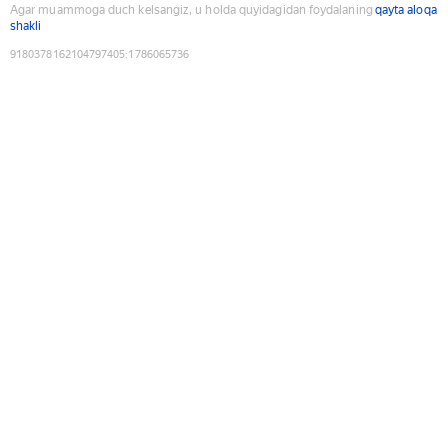
Agar muammoga duch kelsangiz, u holda quyidagidan foydalaning
qayta aloqa
shakli
9180378162104797405
:
1786065736