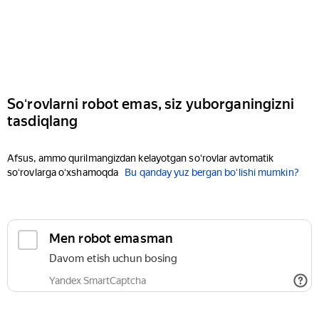
Soʻrovlarni robot emas, siz yuborganingizni
tasdiqlang
Afsus, ammo qurilmangizdan kelayotgan soʻrovlar avtomatik
soʻrovlarga oʻxshamoqda
Bu qanday yuz bergan boʻlishi mumkin?
Men robot emasman
Davom etish uchun bosing
Yandex SmartCaptcha