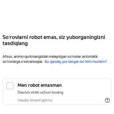
Soʻrovlarni robot emas, siz yuborganingizni
tasdiqlang
Afsus, ammo qurilmangizdan kelayotgan soʻrovlar avtomatik
soʻrovlarga oʻxshamoqda
Bu qanday yuz bergan boʻlishi mumkin?
Men robot emasman
Davom etish uchun bosing
Yandex SmartCaptcha