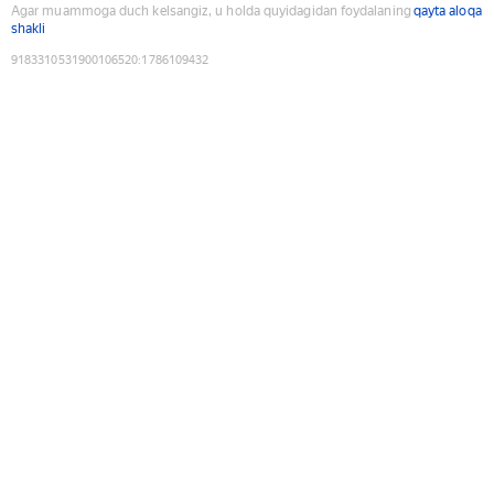
Agar muammoga duch kelsangiz, u holda quyidagidan foydalaning
qayta aloqa
shakli
9183310531900106520
:
1786109432