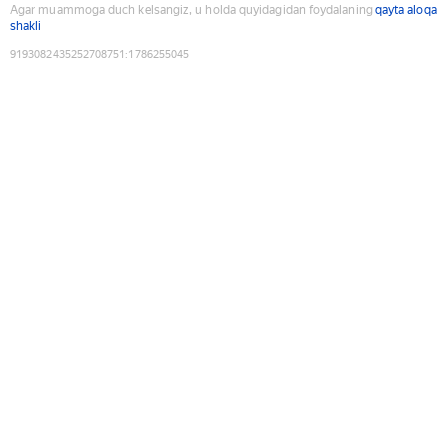
Agar muammoga duch kelsangiz, u holda quyidagidan foydalaning
qayta aloqa
shakli
9193082435252708751
:
1786255045