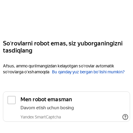
Soʻrovlarni robot emas, siz yuborganingizni
tasdiqlang
Afsus, ammo qurilmangizdan kelayotgan soʻrovlar avtomatik
soʻrovlarga oʻxshamoqda
Bu qanday yuz bergan boʻlishi mumkin?
Men robot emasman
Davom etish uchun bosing
Yandex SmartCaptcha