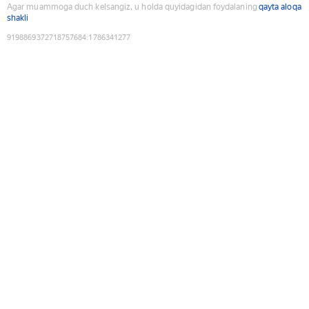
Agar muammoga duch kelsangiz, u holda quyidagidan foydalaning
qayta aloqa
shakli
9198869372718757684
:
1786341277