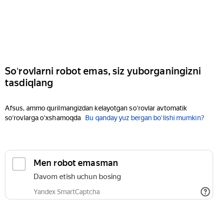
Soʻrovlarni robot emas, siz yuborganingizni
tasdiqlang
Afsus, ammo qurilmangizdan kelayotgan soʻrovlar avtomatik
soʻrovlarga oʻxshamoqda
Bu qanday yuz bergan boʻlishi mumkin?
Men robot emasman
Davom etish uchun bosing
Yandex SmartCaptcha