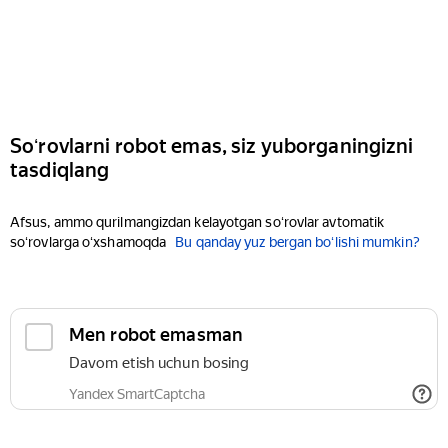
Soʻrovlarni robot emas, siz yuborganingizni
tasdiqlang
Afsus, ammo qurilmangizdan kelayotgan soʻrovlar avtomatik
soʻrovlarga oʻxshamoqda
Bu qanday yuz bergan boʻlishi mumkin?
Men robot emasman
Davom etish uchun bosing
Yandex SmartCaptcha