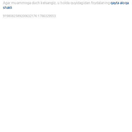
Agar muammoga duch kelsangiz, u holda quyidagidan foydalaning
qayta aloqa
shakli
9198082589200632176
:
1786329553