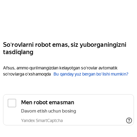
Soʻrovlarni robot emas, siz yuborganingizni
tasdiqlang
Afsus, ammo qurilmangizdan kelayotgan soʻrovlar avtomatik
soʻrovlarga oʻxshamoqda
Bu qanday yuz bergan boʻlishi mumkin?
Men robot emasman
Davom etish uchun bosing
Yandex SmartCaptcha