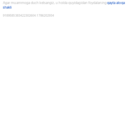
Agar muammoga duch kelsangiz, u holda quyidagidan foydalaning
qayta aloqa
shakli
9189585383422302604
:
1786202934