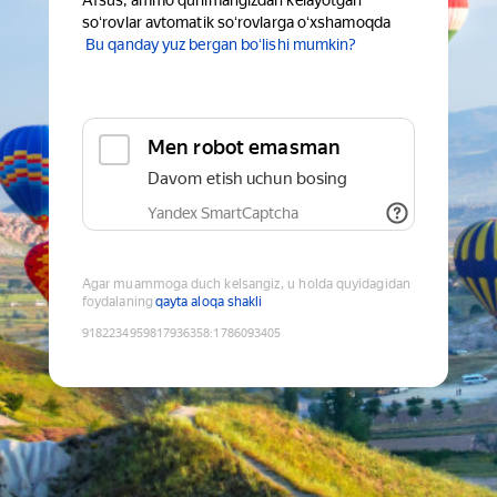
Afsus, ammo qurilmangizdan kelayotgan
soʻrovlar avtomatik soʻrovlarga oʻxshamoqda
Bu qanday yuz bergan boʻlishi mumkin?
Men robot emasman
Davom etish uchun bosing
Yandex SmartCaptcha
Agar muammoga duch kelsangiz, u holda quyidagidan
foydalaning
qayta aloqa shakli
9182234959817936358
:
1786093405