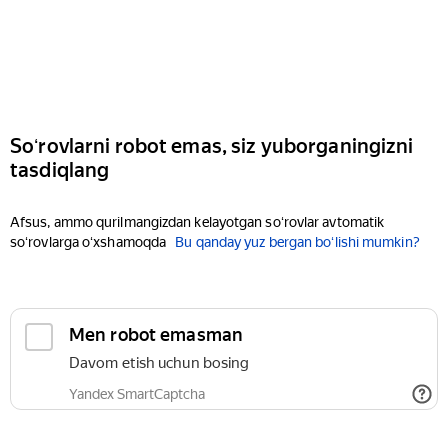
Soʻrovlarni robot emas, siz yuborganingizni
tasdiqlang
Afsus, ammo qurilmangizdan kelayotgan soʻrovlar avtomatik
soʻrovlarga oʻxshamoqda
Bu qanday yuz bergan boʻlishi mumkin?
Men robot emasman
Davom etish uchun bosing
Yandex SmartCaptcha