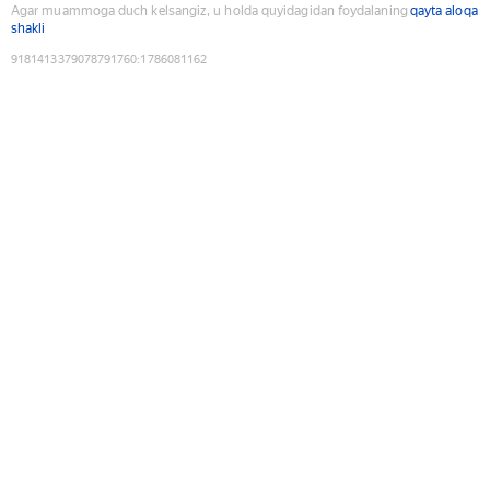
Agar muammoga duch kelsangiz, u holda quyidagidan foydalaning
qayta aloqa
shakli
9181413379078791760
:
1786081162