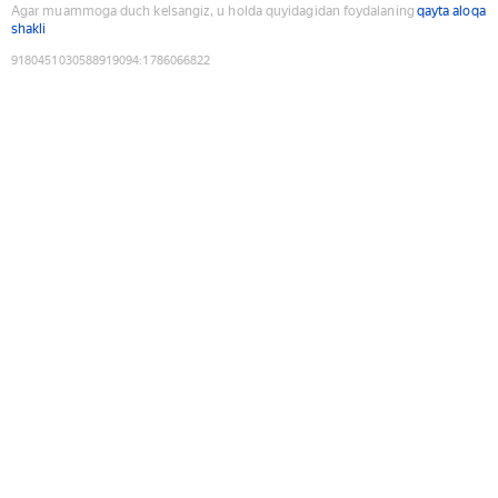
Agar muammoga duch kelsangiz, u holda quyidagidan foydalaning
qayta aloqa
shakli
9180451030588919094
:
1786066822