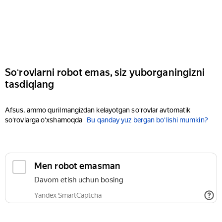
Soʻrovlarni robot emas, siz yuborganingizni
tasdiqlang
Afsus, ammo qurilmangizdan kelayotgan soʻrovlar avtomatik
soʻrovlarga oʻxshamoqda
Bu qanday yuz bergan boʻlishi mumkin?
Men robot emasman
Davom etish uchun bosing
Yandex SmartCaptcha