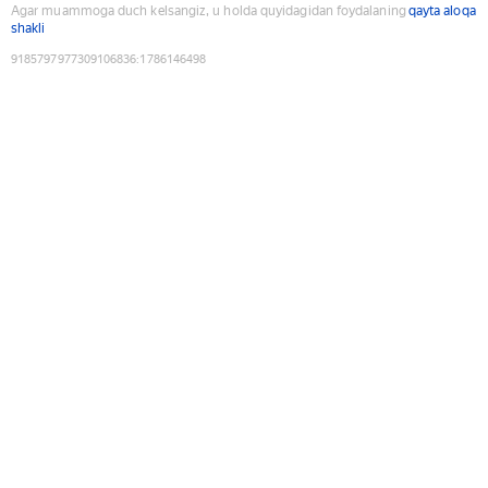
Agar muammoga duch kelsangiz, u holda quyidagidan foydalaning
qayta aloqa
shakli
9185797977309106836
:
1786146498