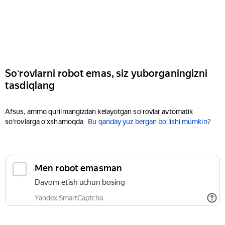
Soʻrovlarni robot emas, siz yuborganingizni
tasdiqlang
Afsus, ammo qurilmangizdan kelayotgan soʻrovlar avtomatik
soʻrovlarga oʻxshamoqda
Bu qanday yuz bergan boʻlishi mumkin?
Men robot emasman
Davom etish uchun bosing
Yandex SmartCaptcha