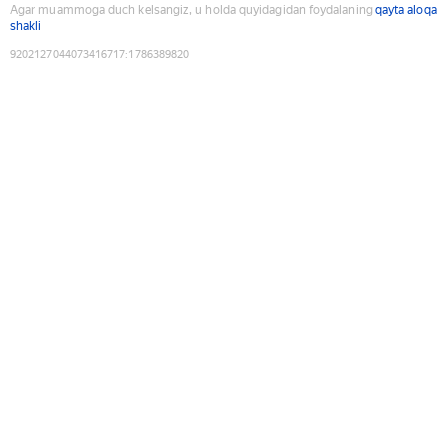
Agar muammoga duch kelsangiz, u holda quyidagidan foydalaning
qayta aloqa
shakli
9202127044073416717
:
1786389820