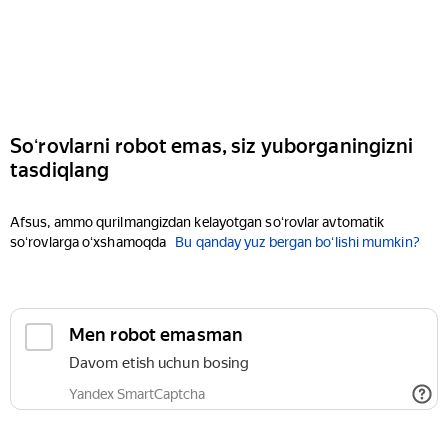
Soʻrovlarni robot emas, siz yuborganingizni
tasdiqlang
Afsus, ammo qurilmangizdan kelayotgan soʻrovlar avtomatik
soʻrovlarga oʻxshamoqda
Bu qanday yuz bergan boʻlishi mumkin?
Men robot emasman
Davom etish uchun bosing
Yandex SmartCaptcha