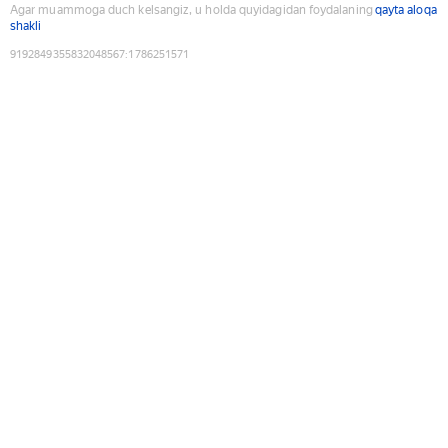
Agar muammoga duch kelsangiz, u holda quyidagidan foydalaning
qayta aloqa
shakli
9192849355832048567
:
1786251571