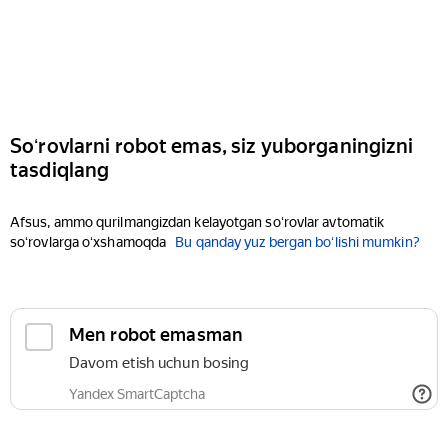
Soʻrovlarni robot emas, siz yuborganingizni
tasdiqlang
Afsus, ammo qurilmangizdan kelayotgan soʻrovlar avtomatik
soʻrovlarga oʻxshamoqda
Bu qanday yuz bergan boʻlishi mumkin?
Men robot emasman
Davom etish uchun bosing
Yandex SmartCaptcha