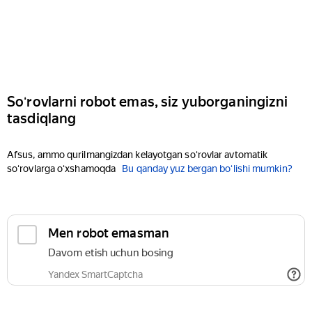
Soʻrovlarni robot emas, siz yuborganingizni
tasdiqlang
Afsus, ammo qurilmangizdan kelayotgan soʻrovlar avtomatik
soʻrovlarga oʻxshamoqda
Bu qanday yuz bergan boʻlishi mumkin?
Men robot emasman
Davom etish uchun bosing
Yandex SmartCaptcha