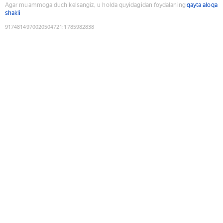
Agar muammoga duch kelsangiz, u holda quyidagidan foydalaning
qayta aloqa
shakli
9174814970020504721
:
1785982838