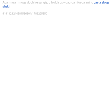
Agar muammoga duch kelsangiz, u holda quyidagidan foydalaning
qayta aloqa
shakli
9191123244581586804
:
1786225850