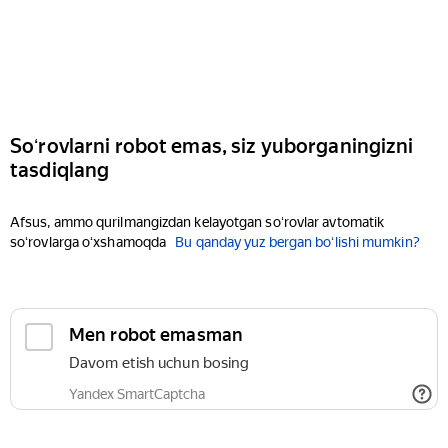
Soʻrovlarni robot emas, siz yuborganingizni
tasdiqlang
Afsus, ammo qurilmangizdan kelayotgan soʻrovlar avtomatik
soʻrovlarga oʻxshamoqda
Bu qanday yuz bergan boʻlishi mumkin?
Men robot emasman
Davom etish uchun bosing
Yandex SmartCaptcha