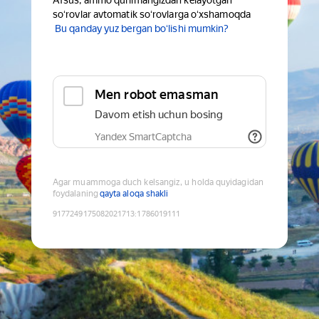
Afsus, ammo qurilmangizdan kelayotgan
soʻrovlar avtomatik soʻrovlarga oʻxshamoqda
Bu qanday yuz bergan boʻlishi mumkin?
Men robot emasman
Davom etish uchun bosing
Yandex SmartCaptcha
Agar muammoga duch kelsangiz, u holda quyidagidan
foydalaning
qayta aloqa shakli
9177249175082021713
:
1786019111