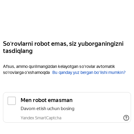
Soʻrovlarni robot emas, siz yuborganingizni
tasdiqlang
Afsus, ammo qurilmangizdan kelayotgan soʻrovlar avtomatik
soʻrovlarga oʻxshamoqda
Bu qanday yuz bergan boʻlishi mumkin?
Men robot emasman
Davom etish uchun bosing
Yandex SmartCaptcha