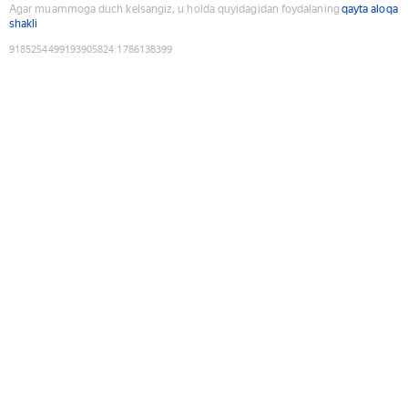
Agar muammoga duch kelsangiz, u holda quyidagidan foydalaning
qayta aloqa
shakli
9185254499193905824
:
1786138399