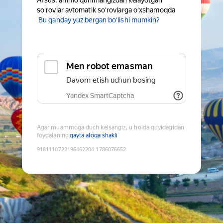
Afsus, ammo qurilmangizdan kelayotgan
soʻrovlar avtomatik soʻrovlarga oʻxshamoqda
Bu qanday yuz bergan boʻlishi mumkin?
Men robot emasman
Davom etish uchun bosing
Yandex SmartCaptcha
Agar muammoga duch kelsangiz, u holda quyidagidan
foydalaning
qayta aloqa shakli
9181110722196462204
:
1786076652