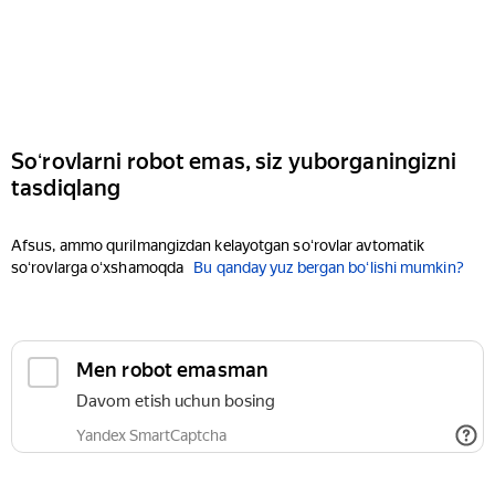
Soʻrovlarni robot emas, siz yuborganingizni
tasdiqlang
Afsus, ammo qurilmangizdan kelayotgan soʻrovlar avtomatik
soʻrovlarga oʻxshamoqda
Bu qanday yuz bergan boʻlishi mumkin?
Men robot emasman
Davom etish uchun bosing
Yandex SmartCaptcha