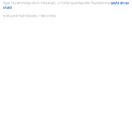
Agar muammoga duch kelsangiz, u holda quyidagidan foydalaning
qayta aloqa
shakli
9185224979281550385
:
1786137959