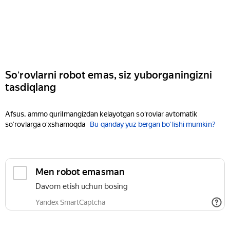
Soʻrovlarni robot emas, siz yuborganingizni
tasdiqlang
Afsus, ammo qurilmangizdan kelayotgan soʻrovlar avtomatik
soʻrovlarga oʻxshamoqda
Bu qanday yuz bergan boʻlishi mumkin?
Men robot emasman
Davom etish uchun bosing
Yandex SmartCaptcha