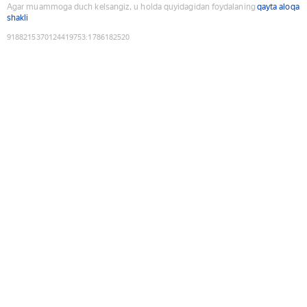
Agar muammoga duch kelsangiz, u holda quyidagidan foydalaning
qayta aloqa
shakli
9188215370124419753
:
1786182520