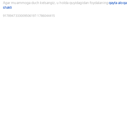
Agar muammoga duch kelsangiz, u holda quyidagidan foydalaning
qayta aloqa
shakli
9178947333009506197
:
1786044415