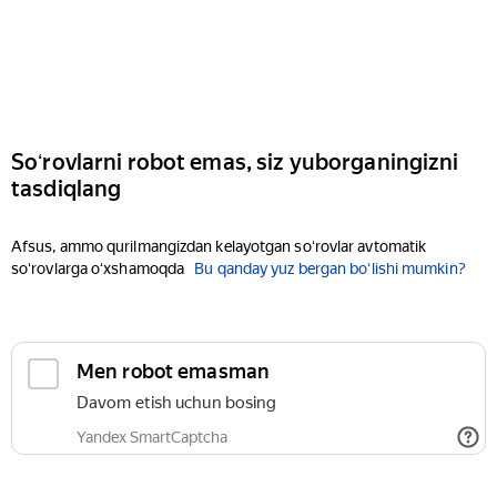
Soʻrovlarni robot emas, siz yuborganingizni
tasdiqlang
Afsus, ammo qurilmangizdan kelayotgan soʻrovlar avtomatik
soʻrovlarga oʻxshamoqda
Bu qanday yuz bergan boʻlishi mumkin?
Men robot emasman
Davom etish uchun bosing
Yandex SmartCaptcha