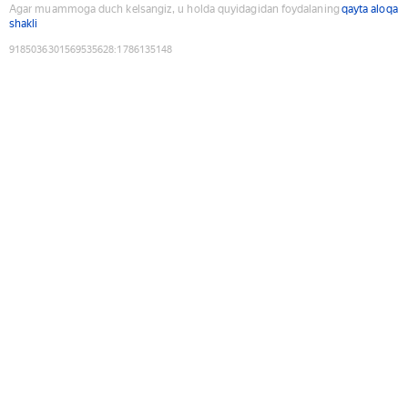
Agar muammoga duch kelsangiz, u holda quyidagidan foydalaning
qayta aloqa
shakli
9185036301569535628
:
1786135148