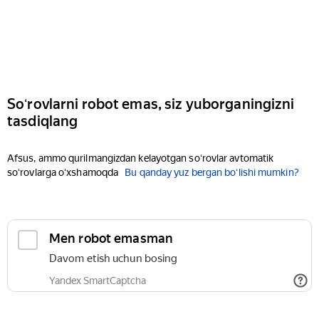
Soʻrovlarni robot emas, siz yuborganingizni
tasdiqlang
Afsus, ammo qurilmangizdan kelayotgan soʻrovlar avtomatik
soʻrovlarga oʻxshamoqda
Bu qanday yuz bergan boʻlishi mumkin?
Men robot emasman
Davom etish uchun bosing
Yandex SmartCaptcha