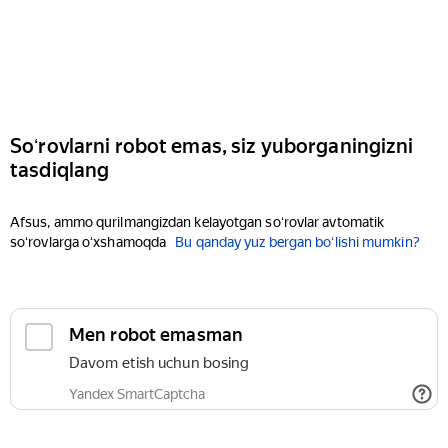
Soʻrovlarni robot emas, siz yuborganingizni
tasdiqlang
Afsus, ammo qurilmangizdan kelayotgan soʻrovlar avtomatik
soʻrovlarga oʻxshamoqda
Bu qanday yuz bergan boʻlishi mumkin?
Men robot emasman
Davom etish uchun bosing
Yandex SmartCaptcha