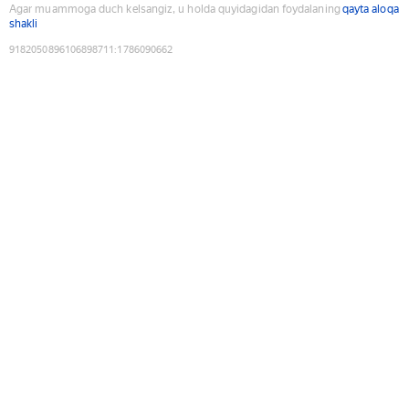
Agar muammoga duch kelsangiz, u holda quyidagidan foydalaning
qayta aloqa
shakli
9182050896106898711
:
1786090662