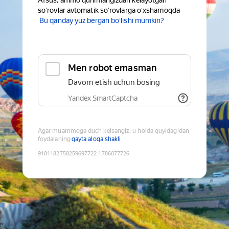
Afsus, ammo qurilmangizdan kelayotgan
soʻrovlar avtomatik soʻrovlarga oʻxshamoqda
Bu qanday yuz bergan boʻlishi mumkin?
Men robot emasman
Davom etish uchun bosing
Yandex SmartCaptcha
Agar muammoga duch kelsangiz, u holda quyidagidan
foydalaning
qayta aloqa shakli
9181182758259697722
:
1786077726