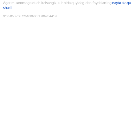
Agar muammoga duch kelsangiz, u holda quyidagidan foydalaning
qayta aloqa
shakli
9195053706726100600
:
1786284419