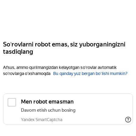
Soʻrovlarni robot emas, siz yuborganingizni
tasdiqlang
Afsus, ammo qurilmangizdan kelayotgan soʻrovlar avtomatik
soʻrovlarga oʻxshamoqda
Bu qanday yuz bergan boʻlishi mumkin?
Men robot emasman
Davom etish uchun bosing
Yandex SmartCaptcha