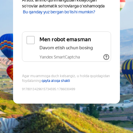
Afsus, ammo qurilmangizdan kelayotgan
soʻrovlar avtomatik soʻrovlarga oʻxshamoqda
Bu qanday yuz bergan boʻlishi mumkin?
Men robot emasman
Davom etish uchun bosing
Yandex SmartCaptcha
Agar muammoga duch kelsangiz, u holda quyidagidan
foydalaning
qayta aloqa shakli
9178013429615734595
:
1786030499