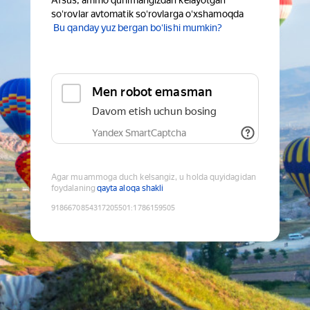
Afsus, ammo qurilmangizdan kelayotgan
soʻrovlar avtomatik soʻrovlarga oʻxshamoqda
Bu qanday yuz bergan boʻlishi mumkin?
Men robot emasman
Davom etish uchun bosing
Yandex SmartCaptcha
Agar muammoga duch kelsangiz, u holda quyidagidan
foydalaning
qayta aloqa shakli
9186670854317205501
:
1786159505