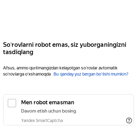
Soʻrovlarni robot emas, siz yuborganingizni
tasdiqlang
Afsus, ammo qurilmangizdan kelayotgan soʻrovlar avtomatik
soʻrovlarga oʻxshamoqda
Bu qanday yuz bergan boʻlishi mumkin?
Men robot emasman
Davom etish uchun bosing
Yandex SmartCaptcha