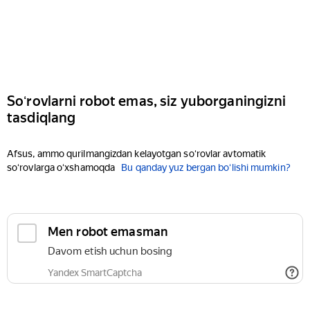
Soʻrovlarni robot emas, siz yuborganingizni
tasdiqlang
Afsus, ammo qurilmangizdan kelayotgan soʻrovlar avtomatik
soʻrovlarga oʻxshamoqda
Bu qanday yuz bergan boʻlishi mumkin?
Men robot emasman
Davom etish uchun bosing
Yandex SmartCaptcha