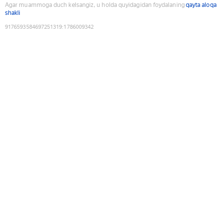
Agar muammoga duch kelsangiz, u holda quyidagidan foydalaning
qayta aloqa
shakli
9176593584697251319
:
1786009342