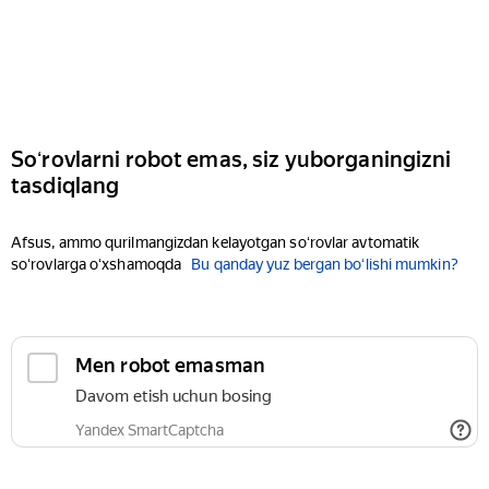
Soʻrovlarni robot emas, siz yuborganingizni
tasdiqlang
Afsus, ammo qurilmangizdan kelayotgan soʻrovlar avtomatik
soʻrovlarga oʻxshamoqda
Bu qanday yuz bergan boʻlishi mumkin?
Men robot emasman
Davom etish uchun bosing
Yandex SmartCaptcha