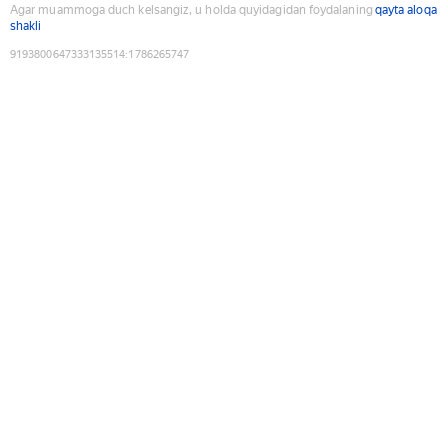
Agar muammoga duch kelsangiz, u holda quyidagidan foydalaning
qayta aloqa
shakli
9193800647333135514
:
1786265747