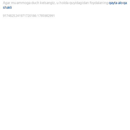
Agar muammoga duch kelsangiz, u holda quyidagidan foydalaning
qayta aloqa
shakli
9174825241971720186
:
1785982991