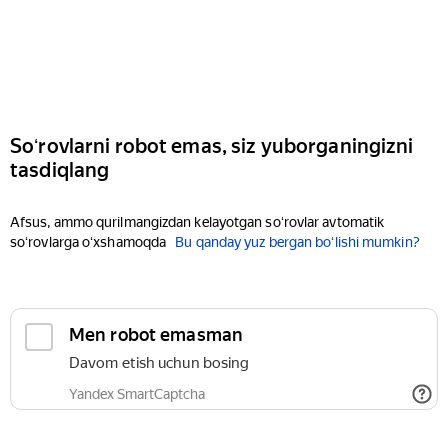
Soʻrovlarni robot emas, siz yuborganingizni
tasdiqlang
Afsus, ammo qurilmangizdan kelayotgan soʻrovlar avtomatik
soʻrovlarga oʻxshamoqda
Bu qanday yuz bergan boʻlishi mumkin?
Men robot emasman
Davom etish uchun bosing
Yandex SmartCaptcha