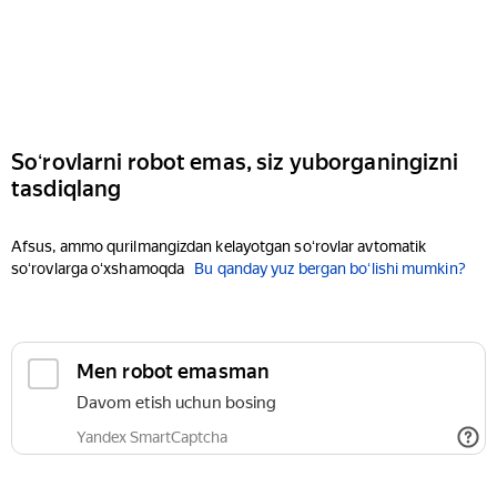
Soʻrovlarni robot emas, siz yuborganingizni
tasdiqlang
Afsus, ammo qurilmangizdan kelayotgan soʻrovlar avtomatik
soʻrovlarga oʻxshamoqda
Bu qanday yuz bergan boʻlishi mumkin?
Men robot emasman
Davom etish uchun bosing
Yandex SmartCaptcha