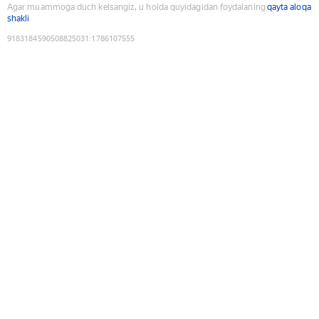
Agar muammoga duch kelsangiz, u holda quyidagidan foydalaning
qayta aloqa
shakli
9183184590508825031
:
1786107555