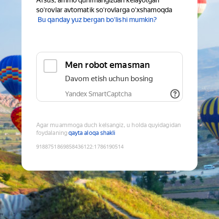
Afsus, ammo qurilmangizdan kelayotgan
soʻrovlar avtomatik soʻrovlarga oʻxshamoqda
Bu qanday yuz bergan boʻlishi mumkin?
Men robot emasman
Davom etish uchun bosing
Yandex SmartCaptcha
Agar muammoga duch kelsangiz, u holda quyidagidan
foydalaning
qayta aloqa shakli
9188751869858436122
:
1786190514