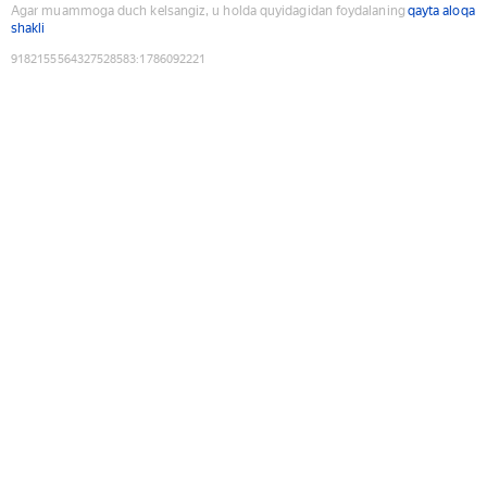
Agar muammoga duch kelsangiz, u holda quyidagidan foydalaning
qayta aloqa
shakli
9182155564327528583
:
1786092221