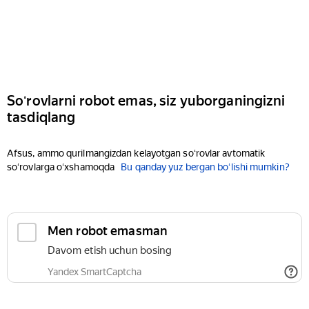
Soʻrovlarni robot emas, siz yuborganingizni
tasdiqlang
Afsus, ammo qurilmangizdan kelayotgan soʻrovlar avtomatik
soʻrovlarga oʻxshamoqda
Bu qanday yuz bergan boʻlishi mumkin?
Men robot emasman
Davom etish uchun bosing
Yandex SmartCaptcha