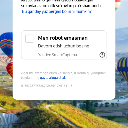
Afsus, ammo qurilmangizdan kelayotgan
soʻrovlar avtomatik soʻrovlarga oʻxshamoqda
Bu qanday yuz bergan boʻlishi mumkin?
Men robot emasman
Davom etish uchun bosing
Yandex SmartCaptcha
Agar muammoga duch kelsangiz, u holda quyidagidan
foydalaning
qayta aloqa shakli
9186778773626722685
:
1786161113