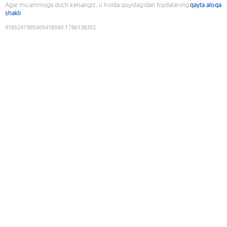
Agar muammoga duch kelsangiz, u holda quyidagidan foydalaning
qayta aloqa
shakli
9185247995405418040
:
1786138302