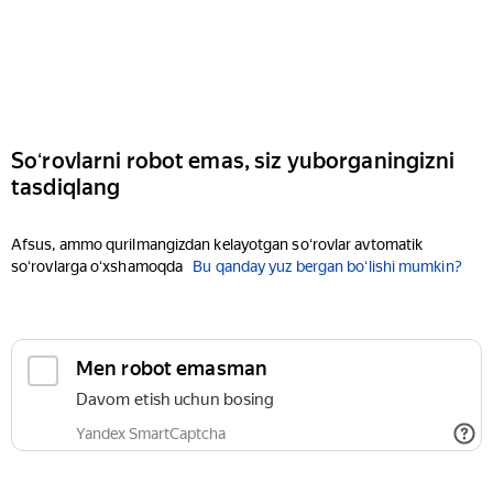
Soʻrovlarni robot emas, siz yuborganingizni
tasdiqlang
Afsus, ammo qurilmangizdan kelayotgan soʻrovlar avtomatik
soʻrovlarga oʻxshamoqda
Bu qanday yuz bergan boʻlishi mumkin?
Men robot emasman
Davom etish uchun bosing
Yandex SmartCaptcha