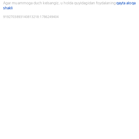
Agar muammoga duch kelsangiz, u holda quyidagidan foydalaning
qayta aloqa
shakli
9192703893140813218
:
1786249404