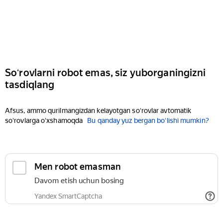
Soʻrovlarni robot emas, siz yuborganingizni
tasdiqlang
Afsus, ammo qurilmangizdan kelayotgan soʻrovlar avtomatik
soʻrovlarga oʻxshamoqda
Bu qanday yuz bergan boʻlishi mumkin?
Men robot emasman
Davom etish uchun bosing
Yandex SmartCaptcha