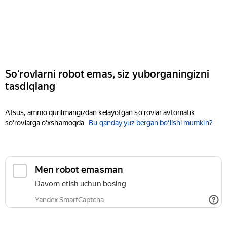
Soʻrovlarni robot emas, siz yuborganingizni
tasdiqlang
Afsus, ammo qurilmangizdan kelayotgan soʻrovlar avtomatik
soʻrovlarga oʻxshamoqda
Bu qanday yuz bergan boʻlishi mumkin?
Men robot emasman
Davom etish uchun bosing
Yandex SmartCaptcha