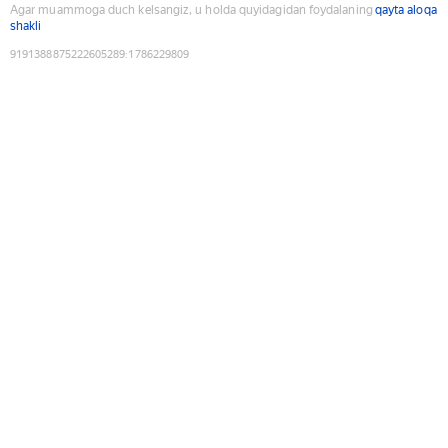
Agar muammoga duch kelsangiz, u holda quyidagidan foydalaning
qayta aloqa
shakli
9191388875222605289
:
1786229809