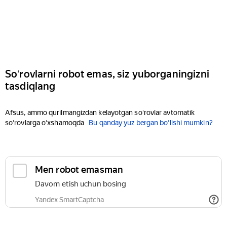
Soʻrovlarni robot emas, siz yuborganingizni
tasdiqlang
Afsus, ammo qurilmangizdan kelayotgan soʻrovlar avtomatik
soʻrovlarga oʻxshamoqda
Bu qanday yuz bergan boʻlishi mumkin?
Men robot emasman
Davom etish uchun bosing
Yandex SmartCaptcha