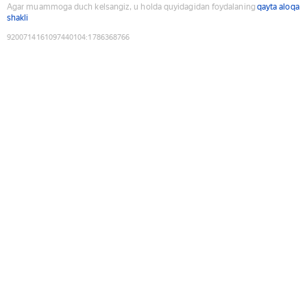
Agar muammoga duch kelsangiz, u holda quyidagidan foydalaning
qayta aloqa
shakli
9200714161097440104
:
1786368766