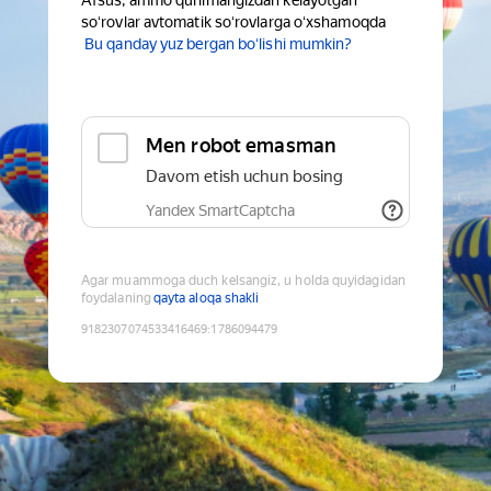
Afsus, ammo qurilmangizdan kelayotgan
soʻrovlar avtomatik soʻrovlarga oʻxshamoqda
Bu qanday yuz bergan boʻlishi mumkin?
Men robot emasman
Davom etish uchun bosing
Yandex SmartCaptcha
Agar muammoga duch kelsangiz, u holda quyidagidan
foydalaning
qayta aloqa shakli
9182307074533416469
:
1786094479