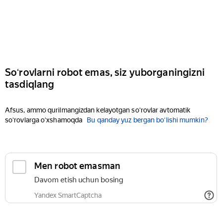
Soʻrovlarni robot emas, siz yuborganingizni
tasdiqlang
Afsus, ammo qurilmangizdan kelayotgan soʻrovlar avtomatik
soʻrovlarga oʻxshamoqda
Bu qanday yuz bergan boʻlishi mumkin?
Men robot emasman
Davom etish uchun bosing
Yandex SmartCaptcha