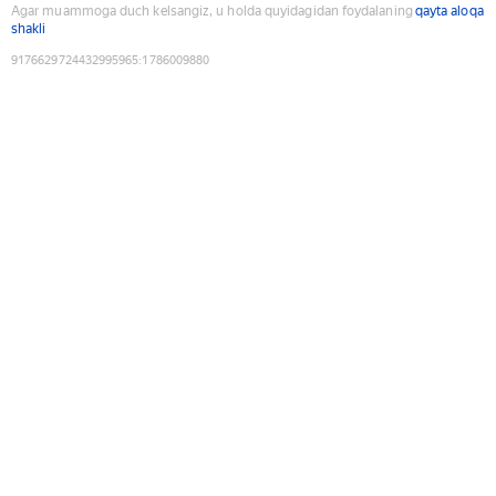
Agar muammoga duch kelsangiz, u holda quyidagidan foydalaning
qayta aloqa
shakli
9176629724432995965
:
1786009880