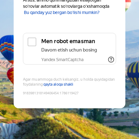
Afsus, ammo qurilmangizdan kelayotgan
soʻrovlar avtomatik soʻrovlarga oʻxshamoqda
Bu qanday yuz bergan boʻlishi mumkin?
Men robot emasman
Davom etish uchun bosing
Yandex SmartCaptcha
Agar muammoga duch kelsangiz, u holda quyidagidan
foydalaning
qayta aloqa shakli
9183981318149406454
:
1786119427