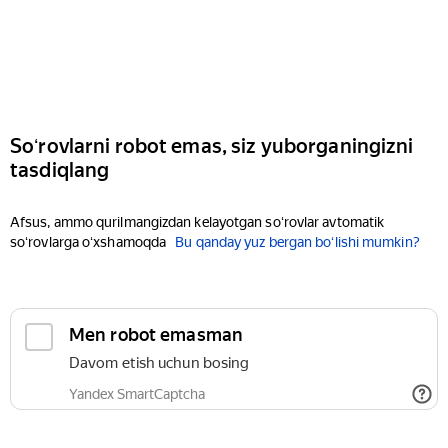
Soʻrovlarni robot emas, siz yuborganingizni
tasdiqlang
Afsus, ammo qurilmangizdan kelayotgan soʻrovlar avtomatik
soʻrovlarga oʻxshamoqda
Bu qanday yuz bergan boʻlishi mumkin?
Men robot emasman
Davom etish uchun bosing
Yandex SmartCaptcha