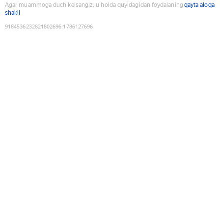
Agar muammoga duch kelsangiz, u holda quyidagidan foydalaning
qayta aloqa
shakli
9184536232821802696
:
1786127696