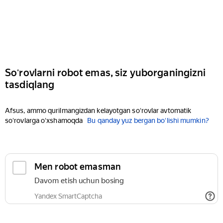
Soʻrovlarni robot emas, siz yuborganingizni
tasdiqlang
Afsus, ammo qurilmangizdan kelayotgan soʻrovlar avtomatik
soʻrovlarga oʻxshamoqda
Bu qanday yuz bergan boʻlishi mumkin?
Men robot emasman
Davom etish uchun bosing
Yandex SmartCaptcha