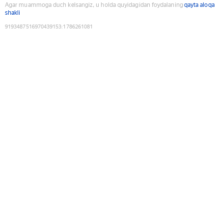
Agar muammoga duch kelsangiz, u holda quyidagidan foydalaning
qayta aloqa
shakli
9193487516970439153
:
1786261081